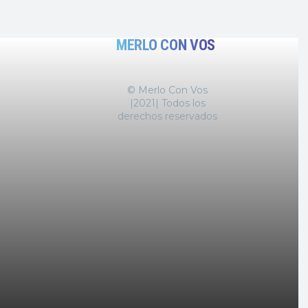
MERLO CON VOS
© Merlo Con Vos
|2021| Todos los
derechos reservados