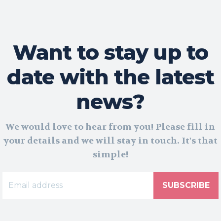
Want to stay up to
date with the latest
news?
We would love to hear from you! Please fill in
your details and we will stay in touch. It's that
simple!
SUBSCRIBE