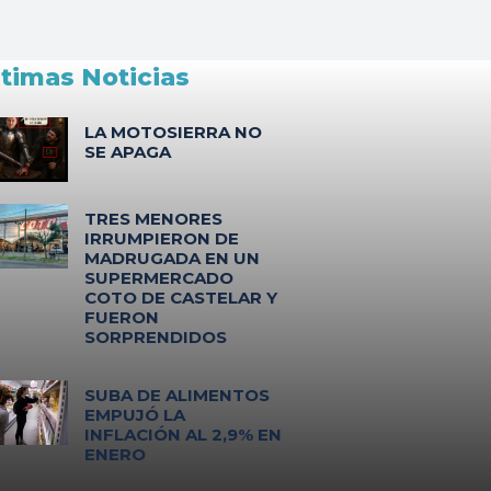
ltimas Noticias
LA MOTOSIERRA NO
SE APAGA
TRES MENORES
IRRUMPIERON DE
MADRUGADA EN UN
SUPERMERCADO
COTO DE CASTELAR Y
FUERON
SORPRENDIDOS
SUBA DE ALIMENTOS
EMPUJÓ LA
INFLACIÓN AL 2,9% EN
ENERO