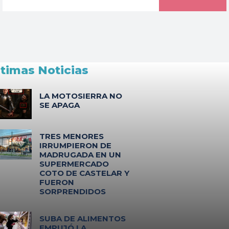
ltimas Noticias
LA MOTOSIERRA NO
SE APAGA
TRES MENORES
IRRUMPIERON DE
MADRUGADA EN UN
SUPERMERCADO
COTO DE CASTELAR Y
FUERON
SORPRENDIDOS
SUBA DE ALIMENTOS
EMPUJÓ LA