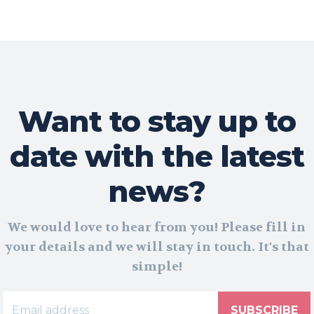
Want to stay up to
date with the latest
news?
We would love to hear from you! Please fill in
your details and we will stay in touch. It's that
simple!
SUBSCRIBE