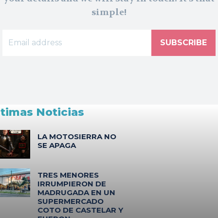
simple!
SUBSCRIBE
ltimas Noticias
LA MOTOSIERRA NO
SE APAGA
TRES MENORES
IRRUMPIERON DE
MADRUGADA EN UN
SUPERMERCADO
COTO DE CASTELAR Y