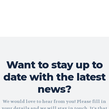
Want to stay up to
date with the latest
news?
We would love to hear from you! Please fill in
your details and we will stay in touch. It's that