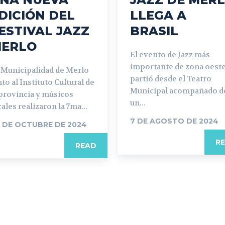
DICIÓN DEL
LLEGA A
ESTIVAL JAZZ
BRASIL
ERLO
El evento de Jazz más
importante de zona oest
 Municipalidad de Merlo
partió desde el Teatro
nto al Instituto Cultural de
Municipal acompañado d
 provincia y músicos
un...
cales realizaron la 7ma...
7 DE AGOSTO DE 2024
 DE OCTUBRE DE 2024
R
READ