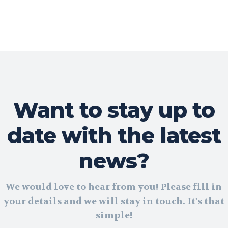
Want to stay up to
date with the latest
news?
We would love to hear from you! Please fill in
your details and we will stay in touch. It's that
simple!