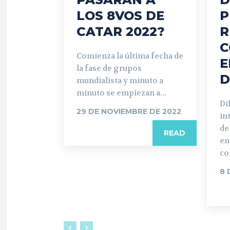
LOS 8VOS DE
P
CATAR 2022?
R
C
Comienza la última fecha de
E
la fase de grupos
D
mundialista y minuto a
minuto se empiezan a...
Di
29 DE NOVIEMBRE DE 2022
in
de
READ
en
co
8 