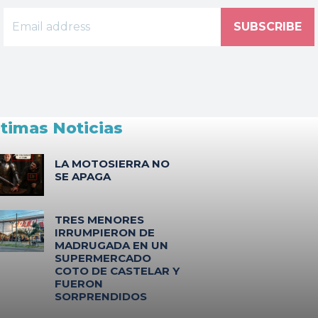
SUBSCRIBE
ltimas Noticias
LA MOTOSIERRA NO
SE APAGA
TRES MENORES
IRRUMPIERON DE
MADRUGADA EN UN
SUPERMERCADO
COTO DE CASTELAR Y
FUERON
SORPRENDIDOS