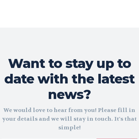
Want to stay up to
date with the latest
news?
We would love to hear from you! Please fill in
your details and we will stay in touch. It's that
simple!