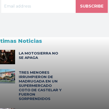
SUBSCRIBE
ltimas Noticias
LA MOTOSIERRA NO
SE APAGA
TRES MENORES
IRRUMPIERON DE
MADRUGADA EN UN
SUPERMERCADO
COTO DE CASTELAR Y
FUERON
SORPRENDIDOS