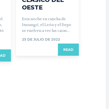
OESTE
ol
Esta noche en cancha de
o,
Ituzangó, el León y el Depo
tó
se vuelven a ver las caras...
25 DE JULIO DE 2022
READ
EAD