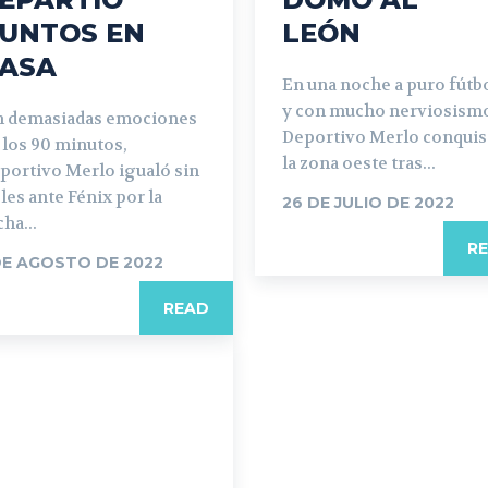
UNTOS EN
LEÓN
ASA
En una noche a puro fútb
y con mucho nerviosism
n demasiadas emociones
Deportivo Merlo conquis
 los 90 minutos,
la zona oeste tras...
portivo Merlo igualó sin
les ante Fénix por la
26 DE JULIO DE 2022
cha...
R
DE AGOSTO DE 2022
READ