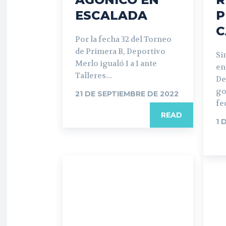
ESCALADA
P
C
Por la fecha 32 del Torneo
de Primera B, Deportivo
Si
Merlo igualó 1 a 1 ante
en
Talleres...
De
go
21 DE SEPTIEMBRE DE 2022
fe
READ
1 