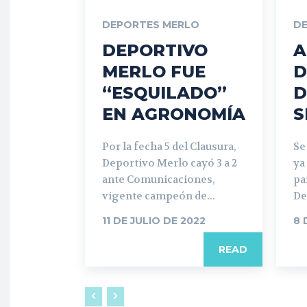
DEPORTES MERLO
D
DEPORTIVO
A
MERLO FUE
D
“ESQUILADO”
D
EN AGRONOMÍA
S
Por la fecha 5 del Clausura,
Se
Deportivo Merlo cayó 3 a 2
ya
ante Comunicaciones,
pa
vigente campeón de...
De
11 DE JULIO DE 2022
8 
READ