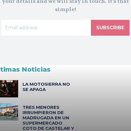
your details and we will stay in touch. It's that
simple!
SUBSCRIBE
ltimas Noticias
LA MOTOSIERRA NO
SE APAGA
TRES MENORES
IRRUMPIERON DE
MADRUGADA EN UN
SUPERMERCADO
COTO DE CASTELAR Y