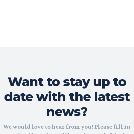
Want to stay up to
date with the latest
news?
We would love to hear from you! Please fill in