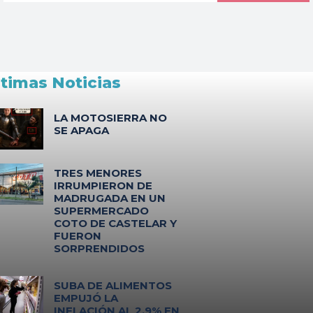
ltimas Noticias
LA MOTOSIERRA NO
SE APAGA
TRES MENORES
IRRUMPIERON DE
MADRUGADA EN UN
SUPERMERCADO
COTO DE CASTELAR Y
FUERON
SORPRENDIDOS
SUBA DE ALIMENTOS
EMPUJÓ LA
INFLACIÓN AL 2,9% EN