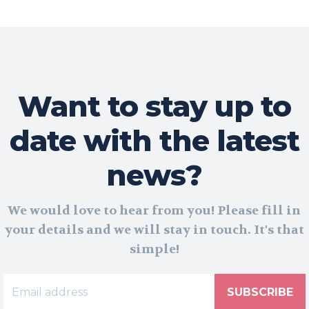
Want to stay up to
date with the latest
news?
We would love to hear from you! Please fill in
your details and we will stay in touch. It's that
simple!
SUBSCRIBE