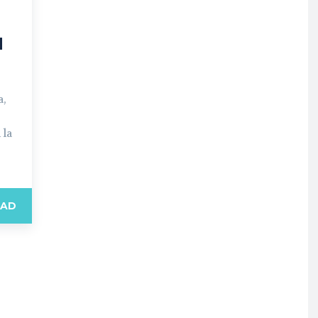
N
a,
 la
EAD