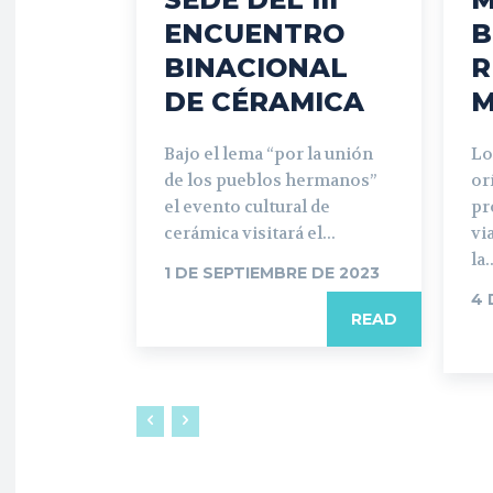
ENCUENTRO
B
BINACIONAL
R
DE CÉRAMICA
M
Bajo el lema “por la unión
Lo
de los pueblos hermanos”
or
el evento cultural de
pr
cerámica visitará el...
vi
la..
1 DE SEPTIEMBRE DE 2023
4 
READ