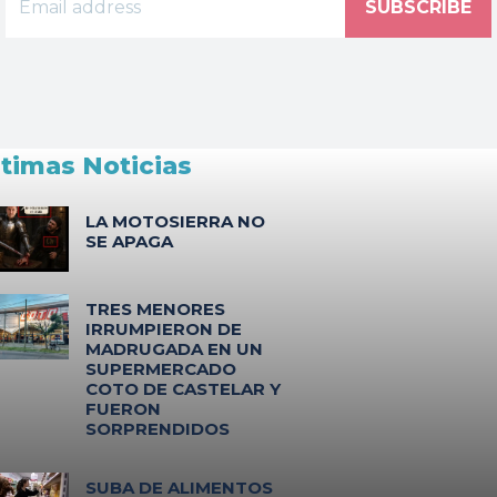
SUBSCRIBE
ltimas Noticias
LA MOTOSIERRA NO
SE APAGA
TRES MENORES
IRRUMPIERON DE
MADRUGADA EN UN
SUPERMERCADO
COTO DE CASTELAR Y
FUERON
SORPRENDIDOS
SUBA DE ALIMENTOS