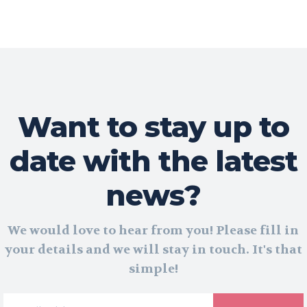
Want to stay up to
date with the latest
news?
We would love to hear from you! Please fill in
your details and we will stay in touch. It's that
simple!