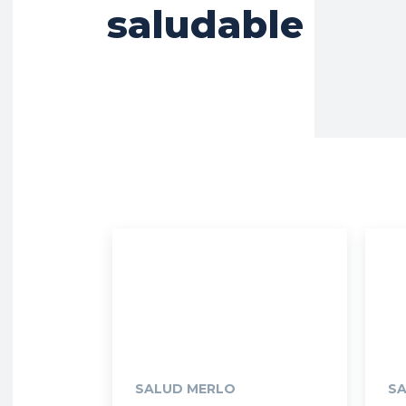
saludable
SALUD MERLO
S