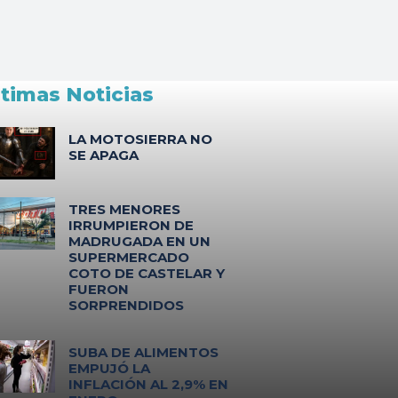
ltimas Noticias
LA MOTOSIERRA NO
SE APAGA
TRES MENORES
IRRUMPIERON DE
MADRUGADA EN UN
SUPERMERCADO
COTO DE CASTELAR Y
FUERON
SORPRENDIDOS
SUBA DE ALIMENTOS
EMPUJÓ LA
INFLACIÓN AL 2,9% EN