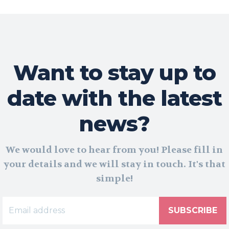
Want to stay up to
date with the latest
news?
We would love to hear from you! Please fill in
your details and we will stay in touch. It's that
simple!
SUBSCRIBE