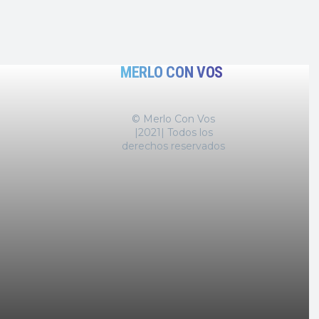
MERLO CON VOS
© Merlo Con Vos
|2021| Todos los
derechos reservados