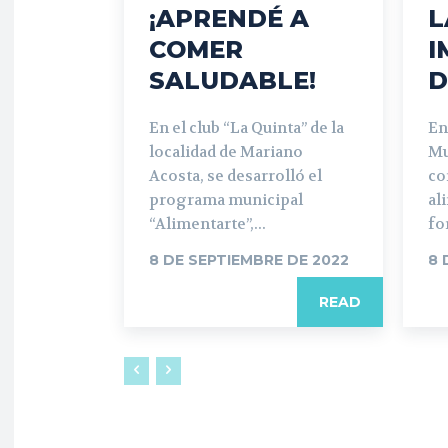
¡APRENDÉ A
L
COMER
I
SALUDABLE!
D
En el club “La Quinta” de la
En
localidad de Mariano
Mu
Acosta, se desarrolló el
co
programa municipal
al
“Alimentarte”,...
fo
8 DE SEPTIEMBRE DE 2022
8 
READ