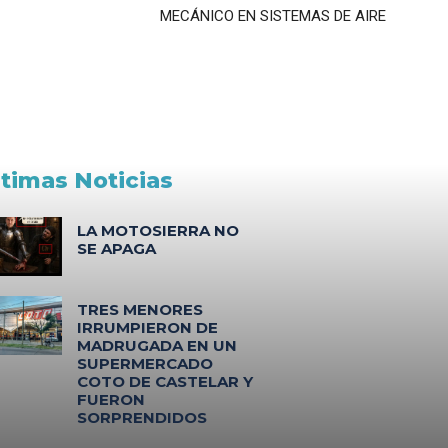
MECÁNICO EN SISTEMAS DE AIRE
ltimas Noticias
LA MOTOSIERRA NO
SE APAGA
TRES MENORES
IRRUMPIERON DE
MADRUGADA EN UN
SUPERMERCADO
COTO DE CASTELAR Y
FUERON
SORPRENDIDOS