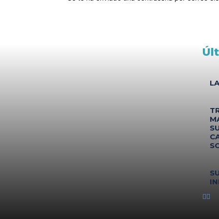
Úl
L
T
M
S
C
S
S
IN