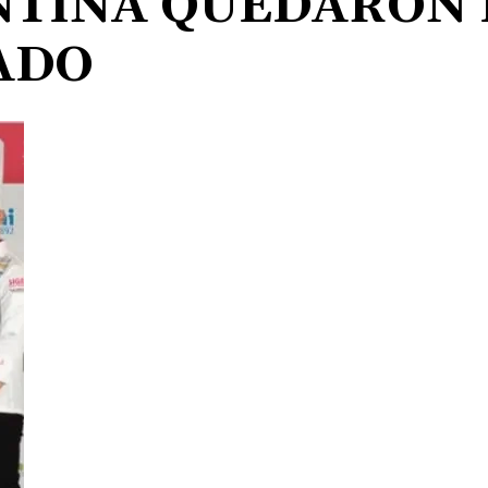
TINA QUEDARON E
Vos
ADO