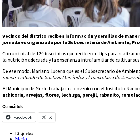
Vecinos del distrito reciben información y semillas de mane
jornada es organizada por la
Subsecretaría de Ambiente, Pro
Con un total de 120 inscriptos que recibieron tips para realizar
la nutrición adecuada y la enseñanza intrafamiliar de cultivar su
De ese modo, Mariano Lucena que es el Subsecretario de Ambient
nuestro intendente Gustavo Menéndez y la secretaria de Desarr
El Municipio de Merlo trabaja en convenio con el Instituto Naci
achicoria, arvejas, flores, lechuga, perejil, rabanito, remola
Compártelo:
Facebook
X
Etiquetas
Merlo