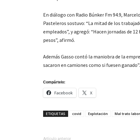
En diálogo con Radio Búnker Fm 94.9, Marcelo
Pasteleros sostuvo: “La mitad de los trabajad
empleados”, y agregó: “Hacen jornadas de 12 h
pesos”, afirmó.
Además Gasso contó la maniobra de la empresa
sacaron en camiones como si fuesen ganado”.
Compártelo:
Facebook
X
ETIQUETAS
covid
Explotación
Mal trato labo
Artículo anterior