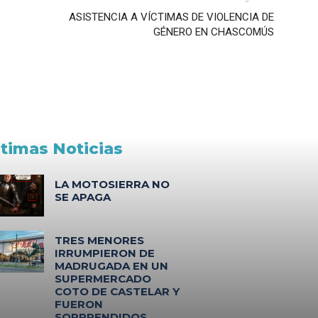
ASISTENCIA A VÍCTIMAS DE VIOLENCIA DE
GÉNERO EN CHASCOMÚS
ltimas Noticias
LA MOTOSIERRA NO
SE APAGA
TRES MENORES
IRRUMPIERON DE
MADRUGADA EN UN
SUPERMERCADO
COTO DE CASTELAR Y
FUERON
SORPRENDIDOS