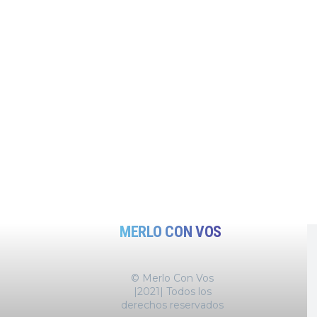
MERLO CON VOS
© Merlo Con Vos
|2021| Todos los
derechos reservados