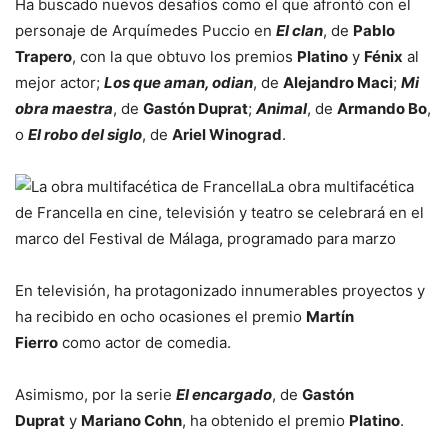
Ha buscado nuevos desafíos como el que afrontó con el
personaje de Arquímedes Puccio en
El clan
, de
Pablo
Trapero
, con la que obtuvo los premios
Platino
y
Fénix
al
mejor actor;
Los que aman, odian
, de
Alejandro Maci
;
Mi
obra maestra
, de
Gastón Duprat
;
Animal
, de
Armando Bo
,
o
El robo del siglo
, de
Ariel Winograd
.
La obra multifacética
de Francella en cine, televisión y teatro se celebrará en el
marco del Festival de Málaga, programado para marzo
En televisión, ha protagonizado innumerables proyectos y
ha recibido en ocho ocasiones el premio
Martín
Fierro
como actor de comedia.
Asimismo, por la serie
El encargado
, de
Gastón
Duprat
y
Mariano Cohn
, ha obtenido el premio
Platino
.