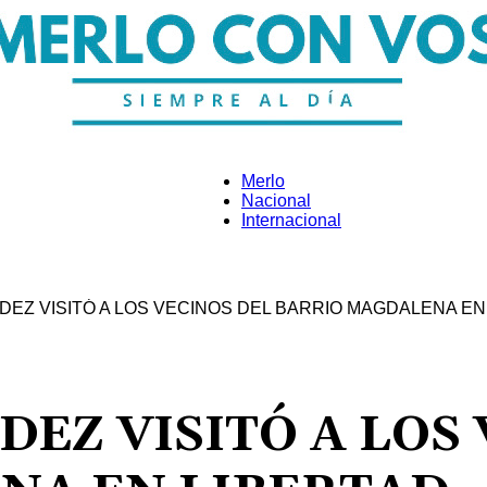
Merlo
Nacional
Internacional
Merlo
EZ VISITÓ A LOS VECINOS DEL BARRIO MAGDALENA EN
Con
EZ VISITÓ A LOS 