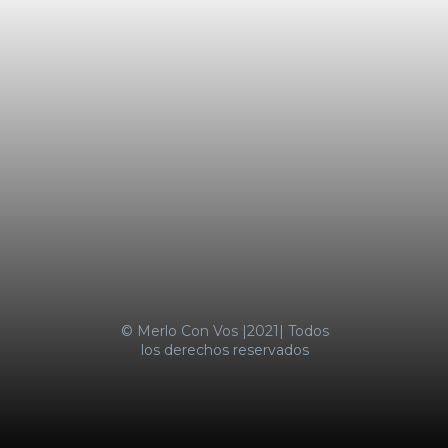
LA MOTOSIERRA NO SE APAGA
TRES MENORES IRRUMPIERON DE
MADRUGADA EN UN
SUPERMERCADO COTO DE
CASTELAR Y FUERON
SORPRENDIDOS
SUBA DE ALIMENTOS EMPUJÓ LA
INFLACIÓN AL 2,9% EN ENERO
MERLO CON VOS
© Merlo Con Vos |2021| Todos
los derechos reservados