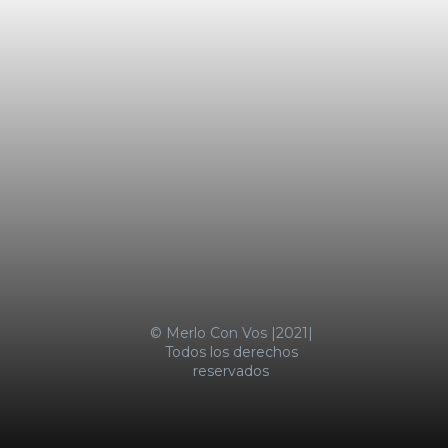
LA MOTOSIERRA NO SE APAGA
TRES MENORES IRRUMPIERON DE
MADRUGADA EN UN
SUPERMERCADO COTO DE
CASTELAR Y FUERON
SORPRENDIDOS
SUBA DE ALIMENTOS EMPUJÓ LA
INFLACIÓN AL 2,9% EN ENERO
MERLO CON VOS
© Merlo Con Vos |2021|
Todos los derechos
reservados