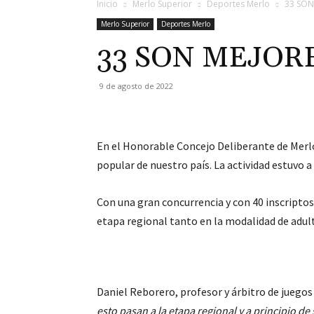
Inicio
Merlo Superior
Deportes Merlo
33 SON
Merlo Superior
Deportes Merlo
33 SON MEJOR
9 de agosto de 2022
En el Honorable Concejo Deliberante de Merlo 
popular de nuestro país. La actividad estuvo a
Con una gran concurrencia y con 40 inscriptos
etapa regional tanto en la modalidad de adul
Daniel Reborero, profesor y árbitro de juegos
esto pasan a la etapa regional y a principio d