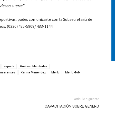
 deseo suerte”.
eportivas, podes comunicarte con la Subsecretaría de
nos: (0220) 485-5909/ 483-1144.
espada
Gustavo Menéndez
onaerenses
Karina Menendez
Merlo
Merlo Gob
Artículo siguiente
CAPACITACIÓN SOBRE GENERO